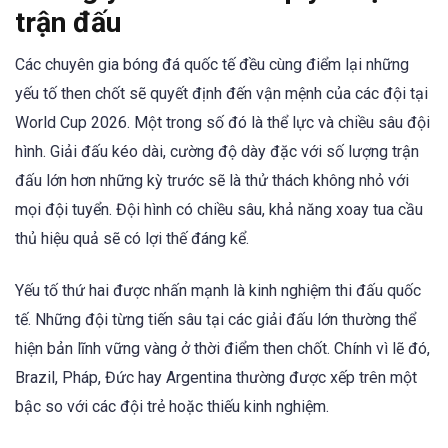
trận đấu
Các chuyên gia bóng đá quốc tế đều cùng điểm lại những
yếu tố then chốt sẽ quyết định đến vận mệnh của các đội tại
World Cup 2026. Một trong số đó là thể lực và chiều sâu đội
hình. Giải đấu kéo dài, cường độ dày đặc với số lượng trận
đấu lớn hơn những kỳ trước sẽ là thử thách không nhỏ với
mọi đội tuyển. Đội hình có chiều sâu, khả năng xoay tua cầu
thủ hiệu quả sẽ có lợi thế đáng kể.
Yếu tố thứ hai được nhấn mạnh là kinh nghiệm thi đấu quốc
tế. Những đội từng tiến sâu tại các giải đấu lớn thường thể
hiện bản lĩnh vững vàng ở thời điểm then chốt. Chính vì lẽ đó,
Brazil, Pháp, Đức hay Argentina thường được xếp trên một
bậc so với các đội trẻ hoặc thiếu kinh nghiệm.