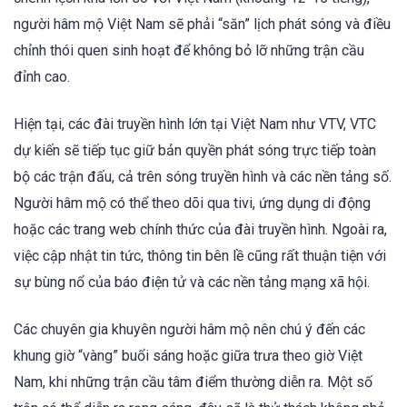
người hâm mộ Việt Nam sẽ phải “săn” lịch phát sóng và điều
chỉnh thói quen sinh hoạt để không bỏ lỡ những trận cầu
đỉnh cao.
Hiện tại, các đài truyền hình lớn tại Việt Nam như VTV, VTC
dự kiến sẽ tiếp tục giữ bản quyền phát sóng trực tiếp toàn
bộ các trận đấu, cả trên sóng truyền hình và các nền tảng số.
Người hâm mộ có thể theo dõi qua tivi, ứng dụng di động
hoặc các trang web chính thức của đài truyền hình. Ngoài ra,
việc cập nhật tin tức, thông tin bên lề cũng rất thuận tiện với
sự bùng nổ của báo điện tử và các nền tảng mạng xã hội.
Các chuyên gia khuyên người hâm mộ nên chú ý đến các
khung giờ “vàng” buổi sáng hoặc giữa trưa theo giờ Việt
Nam, khi những trận cầu tâm điểm thường diễn ra. Một số