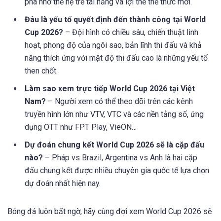
phá nhờ thế hệ trẻ tài năng và lợi thế thể thức mới.
Đâu là yếu tố quyết định đến thành công tại World
Cup 2026?
– Đội hình có chiều sâu, chiến thuật linh
hoạt, phong độ của ngôi sao, bản lĩnh thi đấu và khả
năng thích ứng với mật độ thi đấu cao là những yếu tố
then chốt.
Làm sao xem trực tiếp World Cup 2026 tại Việt
Nam?
– Người xem có thể theo dõi trên các kênh
truyền hình lớn như VTV, VTC và các nền tảng số, ứng
dụng OTT như FPT Play, VieON…
Dự đoán chung kết World Cup 2026 sẽ là cặp đấu
nào?
– Pháp vs Brazil, Argentina vs Anh là hai cặp
đấu chung kết được nhiều chuyên gia quốc tế lựa chọn
dự đoán nhất hiện nay.
Bóng đá luôn bất ngờ, hãy cùng đợi xem World Cup 2026 sẽ