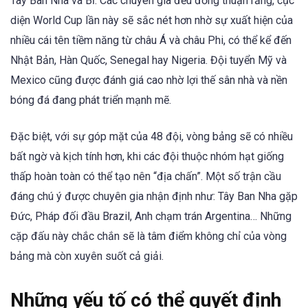
Tây Ban Nha và Bỉ. Các chuyên gia đều đồng thuận rằng, cục
diện World Cup lần này sẽ sắc nét hơn nhờ sự xuất hiện của
nhiều cái tên tiềm năng từ châu Á và châu Phi, có thể kể đến
Nhật Bản, Hàn Quốc, Senegal hay Nigeria. Đội tuyển Mỹ và
Mexico cũng được đánh giá cao nhờ lợi thế sân nhà và nền
bóng đá đang phát triển mạnh mẽ.
Đặc biệt, với sự góp mặt của 48 đội, vòng bảng sẽ có nhiều
bất ngờ và kịch tính hơn, khi các đội thuộc nhóm hạt giống
thấp hoàn toàn có thể tạo nên “địa chấn”. Một số trận cầu
đáng chú ý được chuyên gia nhận định như: Tây Ban Nha gặp
Đức, Pháp đối đầu Brazil, Anh chạm trán Argentina… Những
cặp đấu này chắc chắn sẽ là tâm điểm không chỉ của vòng
bảng mà còn xuyên suốt cả giải.
Những yếu tố có thể quyết định