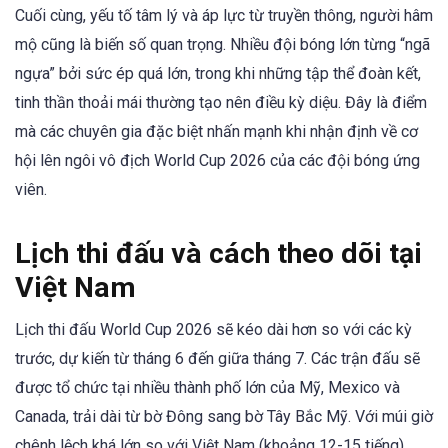
Cuối cùng, yếu tố tâm lý và áp lực từ truyền thông, người hâm
mộ cũng là biến số quan trọng. Nhiều đội bóng lớn từng “ngã
ngựa” bởi sức ép quá lớn, trong khi những tập thể đoàn kết,
tinh thần thoải mái thường tạo nên điều kỳ diệu. Đây là điểm
mà các chuyên gia đặc biệt nhấn mạnh khi nhận định về cơ
hội lên ngôi vô địch World Cup 2026 của các đội bóng ứng
viên.
Lịch thi đấu và cách theo dõi tại
Việt Nam
Lịch thi đấu World Cup 2026 sẽ kéo dài hơn so với các kỳ
trước, dự kiến từ tháng 6 đến giữa tháng 7. Các trận đấu sẽ
được tổ chức tại nhiều thành phố lớn của Mỹ, Mexico và
Canada, trải dài từ bờ Đông sang bờ Tây Bắc Mỹ. Với múi giờ
chênh lệch khá lớn so với Việt Nam (khoảng 12-15 tiếng),