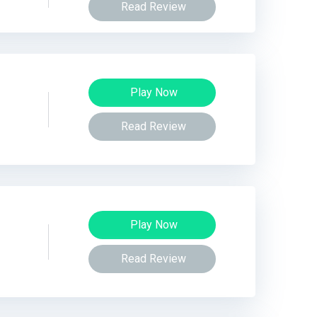
Read Review
Play Now
Read Review
Play Now
Read Review