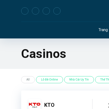
Trang
Casinos
All
Lô Đề Online
Nhà Cái Uy Tín
Thể T
KTO