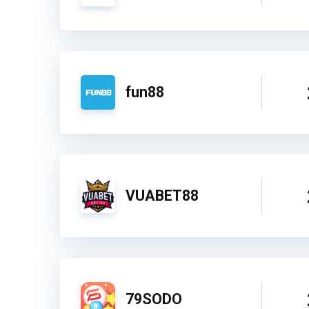
fun88
VUABET88
79SODO