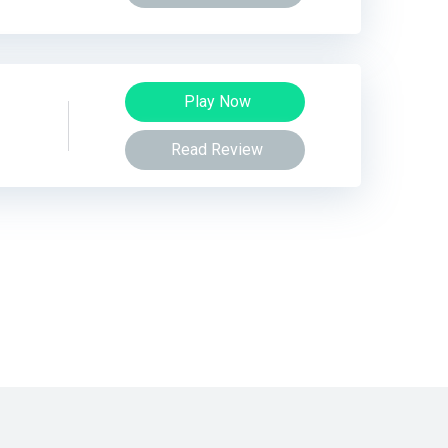
Play Now
Read Review