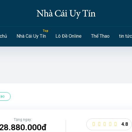
 chủ
Nhà Cái Uy Tín
Lô Đề Online
Thể Thao
tin tứ
hao
Tặng ngay:
4.8
28.880.000đ