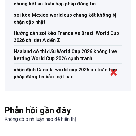
chung kết an toàn hợp pháp đáng tin
soi kèo Mexico world cup chung kết không bị
chặn cập nhật
Hướng dẫn soi kèo France vs Brazil World Cup
2026 chi tiết A đến Z
Haaland có thi đấu World Cup 2026 không live
betting World Cup 2026 cạnh tranh
nhận định Canada world cup 2026 an toàn hợp
pháp đáng tin bảo mật cao
Phản hồi gần đây
Không có bình luận nào để hiển thị.