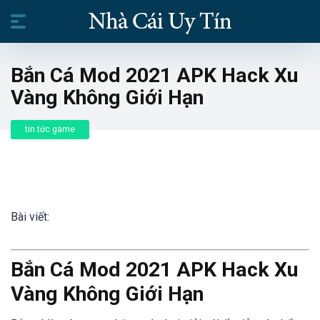
Bắn Cá Mod 2021 APK Hack Xu
Vàng Không Giới Hạn
tin tức game
Bài viết:
Bắn Cá Mod 2021 APK Hack Xu
Vàng Không Giới Hạn