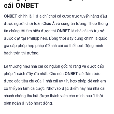
cái ONBET
ONBET
chính là 1 địa chỉ chơi cá cược trực tuyến hàng đầu
được người chơi toàn Châu Á vô cùng tin tưởng. Theo thông
tin chúng tôi tìm hiểu được thì
ONBET
là nhà cái có trụ sở
được đặt tại Philippines. Đồng thời đây cũng chính là quốc
gia cấp phép hợp pháp để nhà cái có thể hoạt động minh
bạch trên thị trường.
Là thương hiệu nhà cái có nguồn gốc rõ ràng và được cấp
phép 1 cách đầy đủ nhất. Cho nên
ONBET
sẽ đảm bảo
được các tiêu chí của 1 nhà cái uy tín, hợp pháp để anh em
có thể yên tâm cá cược. Nhờ vào đặc điểm này mà nhà cái
nhanh chóng thu hút được thành viên cho mình sau 1 thời
gian ngắn đi vào hoạt động.