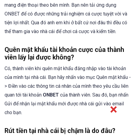
mang điện thoại theo bên mình. Bạn nên tải ứng dụng
ONBET để có được những trải nghiệm cá cược tuyệt vời và
tiện lợi nhất. Qua đó anh em khi ở bất cứ nơi đâu thì đều có
thể tham gia vào nhà cái để chơi cá cược và kiếm tiền.
Quên mật khẩu tài khoản cược của thành
viên lấy lại được không?
Có, thành viên khi quên mật khẩu đăng nhập vào tài khoản
của mình tại nhà cái. Bạn hãy nhấn vào mục Quên mật khẩu -
> Điền vào các thông tin cá nhân của mình theo yêu cầu liên
quan tới tài khoản
ONBET
của thành viên. Sau đó, bạn nhấn
Gửi để nhận lại mật khẩu mới được nhà cái gửi vào email
cho bạn.
Rút tiền tại nhà cái bị chậm là do đâu?