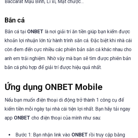
Baccarat Mậu Binh, Lì xì, Mạt chược…
Bắn cá
Bắn cá tại
ONBET
là nơi giải trí ăn tiền giúp bạn kiếm được
khoản lợi nhuận lớn từ hành trình săn cá. Đặc biệt khi nhà cái
còn đem đến cực nhiều các phiên bản săn cá khác nhau cho
anh em trải nghiệm. Nhờ vậy mà bạn sẽ tìm được phiên bản
bắn cá phù hợp để giải trí được hiệu quả nhất.
Ứng dụng ONBET Mobile
Nếu bạn muốn điện thoại di động trở thành 1 công cụ để
kiếm tiền mỗi ngày tại nhà cái tiện lợi nhất. Bạn hãy tải ngay
app
ONBET
cho điện thoại của mình như sau:
Bước 1: Bạn nhận link vào
ONBET
rồi truy cập bằng