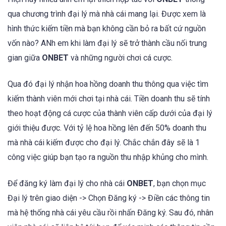
qua chương trình đại lý mà nhà cái mang lại. Được xem là
hình thức kiếm tiền mà bạn không cần bỏ ra bất cứ nguồn
vốn nào? ANh em khi làm đại lý sẽ trở thành cầu nối trung
gian giữa
ONBET
và những người chơi cá cược.
Qua đó đại lý nhận hoa hồng doanh thu thông qua việc tìm
kiếm thành viên mới chơi tại nhà cái. Tiền doanh thu sẽ tính
theo hoạt động cá cược của thành viên cấp dưới của đại lý
giới thiệu được. Với tỷ lệ hoa hồng lên đến 50% doanh thu
mà nhà cái kiếm được cho đại lý. Chắc chắn đây sẽ là 1
công việc giúp bạn tạo ra nguồn thu nhập khủng cho mình.
Để đăng ký làm đại lý cho nhà cái
ONBET
, bạn chọn mục
Đại lý trên giao diện -> Chọn Đăng ký -> Điền các thông tin
mà hệ thống nhà cái yêu cầu rồi nhấn Đăng ký. Sau đó, nhân