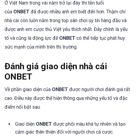
Ở Việt Nam trong vài năm trở lại đây thì tên tuổi
của
ONBET
đã được nhiều anh em biết đến hơn. Thậm chí
nhà cái còn luôn nằm trong top sân chơi uy tín hàng đầu và
được anh em cược thủ Việt yêu thích nhất. Đây chính là yếu
tố và cũng là động lực để
ONBET
có thể tiếp tục phát huy
sức mạnh của mình trên thị trường.
Đánh giá giao diện nhà cái
ONBET
Về phần giao diện của
ONBET
được người chơi đánh giá rất
cao. Điều này được thể hiện thông qua những yếu tố và đặc
điểm nổi bật sau:
Giao diện
ONBET
được phối màu khá tự nhiên và tạo
cảm giác thân thiện đối với người chơi cá cược.