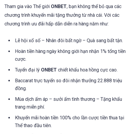
Tham gia vào Thế giới
ONBET
, bạn không thể bỏ qua các
chương trình khuyến mãi tặng thưởng từ nhà cái. Với các
chương trình ưu đãi hấp dẫn diễn ra hàng năm như:
Lễ hội xổ số – Nhân đôi bất ngờ – Quà sang bất tận.
Hoàn tiền hàng ngày không giới hạn nhận 1% tổng tiền
cược.
Tuyển đại lý
ONBET
chiết khấu hoa hồng cực cao.
Baccarat trực tuyến so đôi nhận thưởng 22.888 triệu
đồng.
Mùa dịch ấm áp – sưởi ấm tình thương – Tặng khẩu
trang miễn phí.
Khuyến mãi hoàn tiền 100% cho lần cược tiền thua tại
Thể thao đầu tiên.