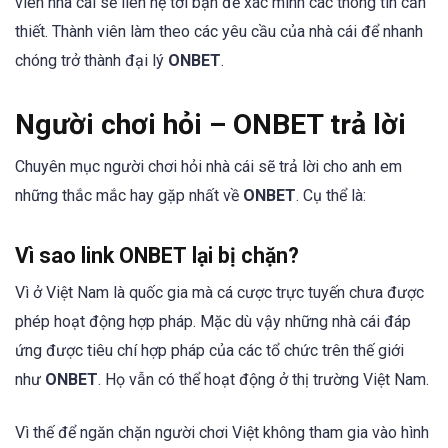
viên nhà cái sẽ liên hệ tới bạn để xác minh các thông tin cần
thiết. Thành viên làm theo các yêu cầu của nhà cái để nhanh
chóng trở thành đại lý
ONBET
.
Người chơi hỏi – ONBET trả lời
Chuyên mục người chơi hỏi nhà cái sẽ trả lời cho anh em
những thắc mắc hay gặp nhất về
ONBET
. Cụ thể là:
Vì sao link ONBET
lại bị chặn?
Vì ở Việt Nam là quốc gia mà cá cược trực tuyến chưa được
phép hoạt động hợp pháp. Mặc dù vậy những nhà cái đáp
ứng được tiêu chí hợp pháp của các tổ chức trên thế giới
như
ONBET
. Họ vẫn có thể hoạt động ở thị trường Việt Nam.
Vì thế để ngăn chặn người chơi Việt không tham gia vào hình