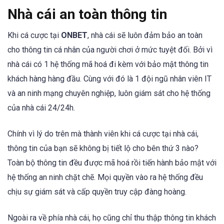
Nhà cái an toàn thông tin
Khi cá cược tại
ONBET
, nhà cái sẽ luôn đảm bảo an toàn
cho thông tin cá nhân của người chơi ở mức tuyệt đối. Bởi vì
nhà cái có 1 hệ thống mã hoá đi kèm với bảo mật thông tin
khách hàng hàng đầu. Cùng với đó là 1 đội ngũ nhân viên IT
và an ninh mạng chuyên nghiệp, luôn giám sát cho hệ thống
của nhà cái 24/24h.
Chính vì lý do trên mà thành viên khi cá cược tại nhà cái,
thông tin của bạn sẽ không bị tiết lộ cho bên thứ 3 nào?
Toàn bộ thông tin đều được mã hoá rồi tiến hành bảo mật với
hệ thống an ninh chặt chẽ. Mọi quyền vào ra hệ thống đều
chịu sự giám sát và cấp quyền truy cập đàng hoàng.
Ngoài ra về phía nhà cái, họ cũng chỉ thu thập thông tin khách