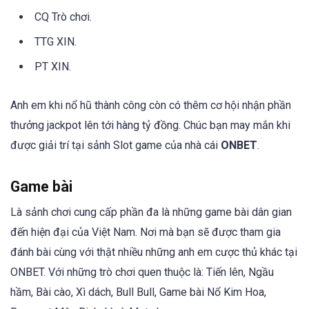
CQ Trò chơi.
TTG XIN.
PT XIN.
Anh em khi nổ hũ thành công còn có thêm cơ hội nhận phần
thưởng jackpot lên tới hàng tỷ đồng. Chúc bạn may mắn khi
được giải trí tại sảnh Slot game của nhà cái
ONBET
.
Game bài
Là sảnh chơi cung cấp phần đa là những game bài dân gian
đến hiện đại của Việt Nam. Nơi mà bạn sẽ được tham gia
đánh bài cùng với thật nhiều những anh em cược thủ khác tại
ONBET. Với những trò chơi quen thuộc là: Tiến lên, Ngầu
hầm, Bài cào, Xì dách, Bull Bull, Game bài Nổ Kim Hoa,