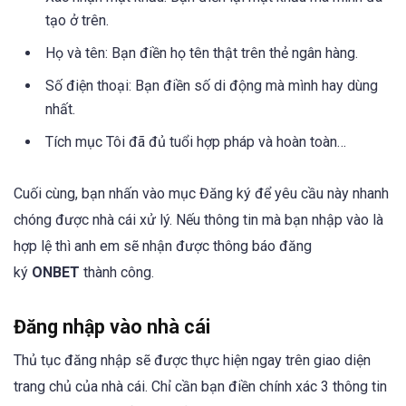
tạo ở trên.
Họ và tên: Bạn điền họ tên thật trên thẻ ngân hàng.
Số điện thoại: Bạn điền số di động mà mình hay dùng
nhất.
Tích mục Tôi đã đủ tuổi hợp pháp và hoàn toàn…
Cuối cùng, bạn nhấn vào mục Đăng ký để yêu cầu này nhanh
chóng được nhà cái xử lý. Nếu thông tin mà bạn nhập vào là
hợp lệ thì anh em sẽ nhận được thông báo đăng
ký
ONBET
thành công.
Đăng nhập vào nhà cái
Thủ tục đăng nhập sẽ được thực hiện ngay trên giao diện
trang chủ của nhà cái. Chỉ cần bạn điền chính xác 3 thông tin