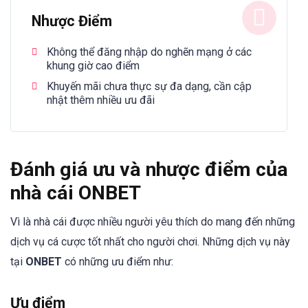
Nhược Điểm
Không thể đăng nhập do nghẽn mạng ở các
khung giờ cao điểm
Khuyến mãi chưa thực sự đa dạng, cần cập
nhật thêm nhiều ưu đãi
Đánh giá ưu và nhược điểm của
nhà cái ONBET
Vì là nhà cái được nhiều người yêu thích do mang đến những
dịch vụ cá cược tốt nhất cho người chơi. Những dịch vụ này
tại
ONBET
có những ưu điểm như:
Ưu điểm