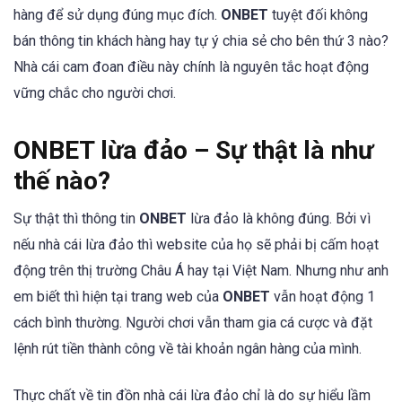
hàng để sử dụng đúng mục đích.
ONBET
tuyệt đối không
bán thông tin khách hàng hay tự ý chia sẻ cho bên thứ 3 nào?
Nhà cái cam đoan điều này chính là nguyên tắc hoạt động
vững chắc cho người chơi.
ONBET lừa đảo – Sự thật là như
thế nào?
Sự thật thì thông tin
ONBET
lừa đảo là không đúng. Bởi vì
nếu nhà cái lừa đảo thì website của họ sẽ phải bị cấm hoạt
động trên thị trường Châu Á hay tại Việt Nam. Nhưng như anh
em biết thì hiện tại trang web của
ONBET
vẫn hoạt động 1
cách bình thường. Người chơi vẫn tham gia cá cược và đặt
lệnh rút tiền thành công về tài khoản ngân hàng của mình.
Thực chất về tin đồn nhà cái lừa đảo chỉ là do sự hiểu lầm