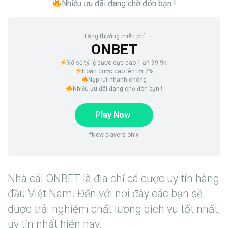
Nhiều ưu đãi đang chờ đón bạn !
Tặng thưởng miễn phí
ONBET
Xổ số tỷ lệ cược cực cao 1 ăn 99.9k.
Hoàn cược cao lên tới 2%
Nạp rút nhanh chóng
Nhiều ưu đãi đang chờ đón bạn !
Play Now
*New players only
Nhà cái ONBET là địa chỉ cá cược uy tín hàng
đầu Việt Nam. Đến với nơi đây các bạn sẽ
được trải nghiệm chất lượng dịch vụ tốt nhất,
uy tín nhất hiện nay.