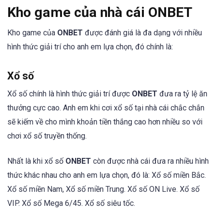
Kho game của nhà cái ONBET
Kho game của
ONBET
được đánh giá là đa dạng với nhiều
hình thức giải trí cho anh em lựa chọn, đó chính là:
Xổ số
Xổ số chính là hình thức giải trí được
ONBET
đưa ra tỷ lệ ăn
thưởng cực cao. Anh em khi cơi xổ số tại nhà cái chắc chắn
sẽ kiếm về cho mình khoản tiền thắng cao hơn nhiều so với
chơi xổ số truyền thống.
Nhất là khi xổ số
ONBET
còn được nhà cái đưa ra nhiều hình
thức khác nhau cho anh em lựa chọn, đó là: Xổ số miền Bắc.
Xổ số miền Nam, Xổ số miền Trung. Xổ số ON Live. Xổ số
VIP. Xổ số Mega 6/45. Xổ số siêu tốc.