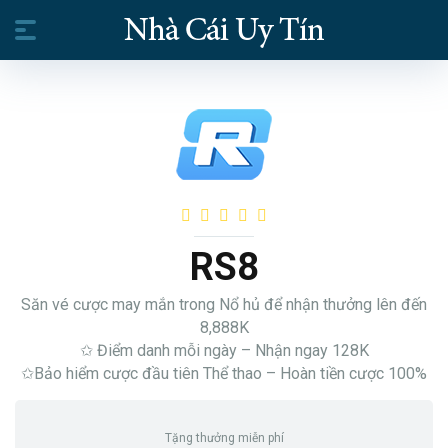
RS8
Săn vé cược may mắn trong Nổ hủ để nhận thưởng lên đến
8,888K
✩ Điểm danh mỗi ngày – Nhận ngay 128K
✩Bảo hiểm cược đầu tiên Thể thao – Hoàn tiền cược 100%
Tặng thưởng miễn phí