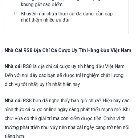
khung giờ cao điểm
Khuyến mãi chưa thực sự đa dạng, cần cập
nhật thêm nhiều ưu đãi
Nhà Cái RS8 Địa Chỉ Cá Cược Uy Tín Hàng Đầu Việt Nam
Nhà cái
RS8 là địa chỉ cá cược uy tín hàng đầu Việt Nam.
Đến với nơi đây các bạn sẽ được trải nghiệm chất lượng
dịch vụ tốt nhất, uy tín nhất hiện nay.
Nhà cái
RS8 bạn đã nghe thấy bao giờ chưa? Hiện nay các
hình thức cá cược online ngày càng phát triển mạnh mẽ. Khi
chơi vừa có thể giải trí mà còn kiếm được tiền. Chính vì thị
trường phát triển như vậy nên nhà cái ngày càng trở nên nổi
tiếng hơn.