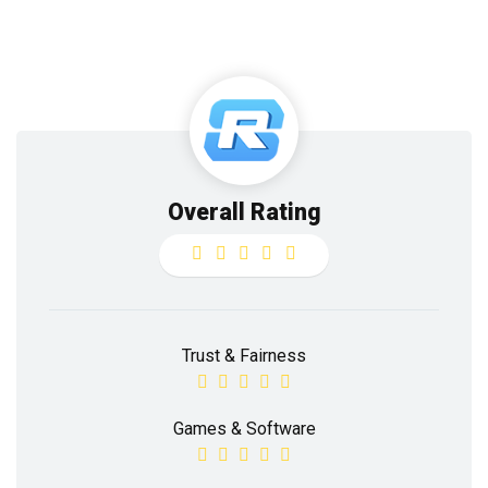
Overall Rating
Trust & Fairness
Games & Software