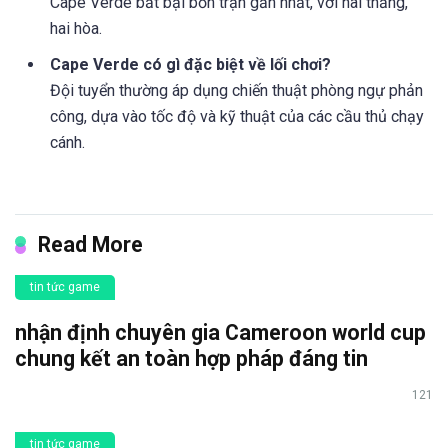
Cape Verde bất bại bốn trận gần nhất, với hai thắng,
hai hòa.
Cape Verde có gì đặc biệt về lối chơi?
Đội tuyển thường áp dụng chiến thuật phòng ngự phản
công, dựa vào tốc độ và kỹ thuật của các cầu thủ chạy
cánh.
Read More
tin tức game
nhận định chuyên gia Cameroon world cup
chung kết an toàn hợp pháp đáng tin
121
tin tức game