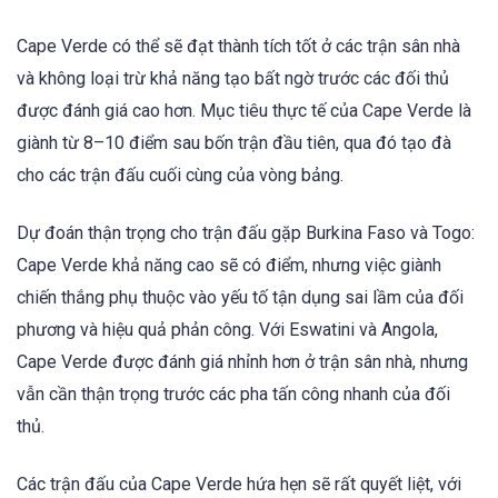
Cape Verde có thể sẽ đạt thành tích tốt ở các trận sân nhà
và không loại trừ khả năng tạo bất ngờ trước các đối thủ
được đánh giá cao hơn. Mục tiêu thực tế của Cape Verde là
giành từ 8–10 điểm sau bốn trận đầu tiên, qua đó tạo đà
cho các trận đấu cuối cùng của vòng bảng.
Dự đoán thận trọng cho trận đấu gặp Burkina Faso và Togo:
Cape Verde khả năng cao sẽ có điểm, nhưng việc giành
chiến thắng phụ thuộc vào yếu tố tận dụng sai lầm của đối
phương và hiệu quả phản công. Với Eswatini và Angola,
Cape Verde được đánh giá nhỉnh hơn ở trận sân nhà, nhưng
vẫn cần thận trọng trước các pha tấn công nhanh của đối
thủ.
Các trận đấu của Cape Verde hứa hẹn sẽ rất quyết liệt, với