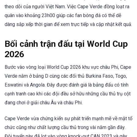
theo dõi của người Việt Nam. Việc Cape Verde đồng loạt ra
quân vào khoảng 23h00 giúp các fan bóng đá có thể dễ
dàng sắp xếp thời gian để xem trực tiếp và cập nhật kết quả.
Bối cảnh trận đấu tại World Cup
2026
Bước vào vòng loại World Cup 2026 khu vực châu Phi, Cape
Verde nằm ở bảng D cùng các đối thủ Burkina Faso, Togo,
Eswatini và Angola. Đây được đánh giá là bảng đấu có tính
cạnh tranh cao khi các đội đều sở hữu những cầu thủ trụ cột
đang chơi ở giải châu Âu và châu Phi.
Cape Verde vừa chứng kiến sự phát triển mạnh mẽ về mặt tổ
chức cũng như chất lượng cầu thủ trong vài năm gần đây.
Đội tuyển này đã lọt vào vòng knock-out CAN 2023 và gây