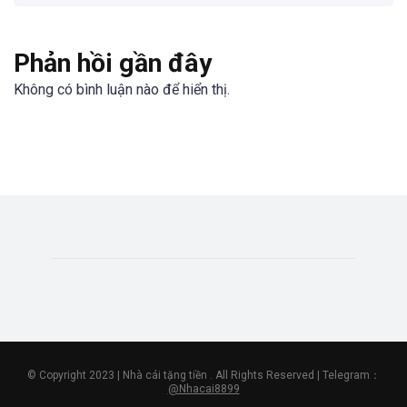
Phản hồi gần đây
Không có bình luận nào để hiển thị.
© Copyright 2023 | Nhà cái tặng tiền . All Rights Reserved | Telegram：
@Nhacai8899