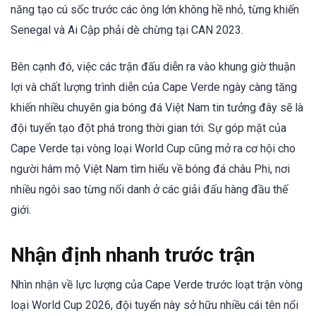
năng tạo cú sốc trước các ông lớn không hề nhỏ, từng khiến
Senegal và Ai Cập phải dè chừng tại CAN 2023.
Bên cạnh đó, việc các trận đấu diễn ra vào khung giờ thuận
lợi và chất lượng trình diễn của Cape Verde ngày càng tăng
khiến nhiều chuyên gia bóng đá Việt Nam tin tưởng đây sẽ là
đội tuyển tạo đột phá trong thời gian tới. Sự góp mặt của
Cape Verde tại vòng loại World Cup cũng mở ra cơ hội cho
người hâm mộ Việt Nam tìm hiểu về bóng đá châu Phi, nơi
nhiều ngôi sao từng nổi danh ở các giải đấu hàng đầu thế
giới.
Nhận định nhanh trước trận
Nhìn nhận về lực lượng của Cape Verde trước loạt trận vòng
loại World Cup 2026, đội tuyển này sở hữu nhiều cái tên nổi