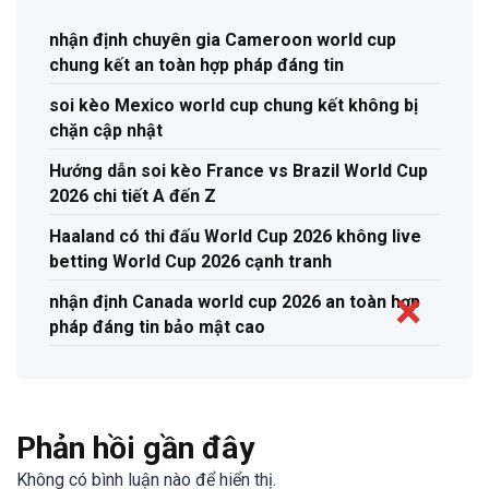
nhận định chuyên gia Cameroon world cup
chung kết an toàn hợp pháp đáng tin
soi kèo Mexico world cup chung kết không bị
chặn cập nhật
Hướng dẫn soi kèo France vs Brazil World Cup
2026 chi tiết A đến Z
Haaland có thi đấu World Cup 2026 không live
betting World Cup 2026 cạnh tranh
nhận định Canada world cup 2026 an toàn hợp
pháp đáng tin bảo mật cao
Phản hồi gần đây
Không có bình luận nào để hiển thị.