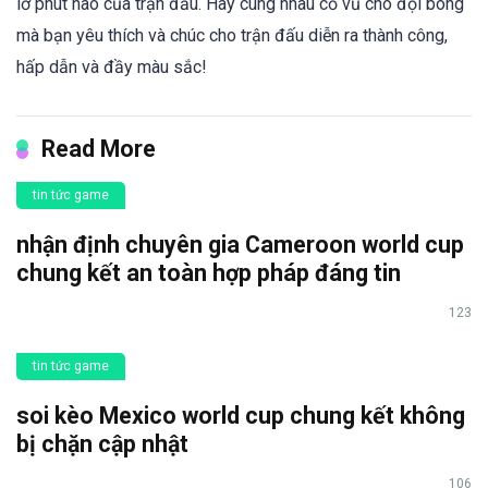
lỡ phút nào của trận đấu. Hãy cùng nhau cổ vũ cho đội bóng
mà bạn yêu thích và chúc cho trận đấu diễn ra thành công,
hấp dẫn và đầy màu sắc!
Read More
tin tức game
nhận định chuyên gia Cameroon world cup
chung kết an toàn hợp pháp đáng tin
123
tin tức game
soi kèo Mexico world cup chung kết không
bị chặn cập nhật
106