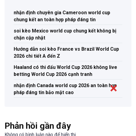
nhận định chuyên gia Cameroon world cup
chung kết an toàn hợp pháp đáng tin
soi kèo Mexico world cup chung kết không bị
chặn cập nhật
Hướng dẫn soi kèo France vs Brazil World Cup
2026 chi tiết A đến Z
Haaland có thi đấu World Cup 2026 không live
betting World Cup 2026 cạnh tranh
nhận định Canada world cup 2026 an toàn hợp
pháp đáng tin bảo mật cao
Phản hồi gần đây
Không có bình luận nào để hiển thị.