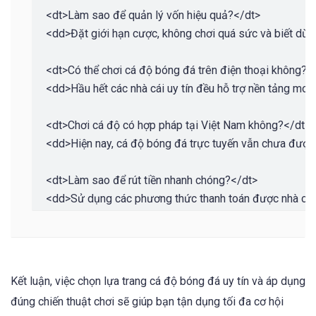
<dt>Làm sao để quản lý vốn hiệu quả?</dt>

<dd>Đặt giới hạn cược, không chơi quá sức và biết dừng
<dt>Có thể chơi cá độ bóng đá trên điện thoại không?</
<dd>Hầu hết các nhà cái uy tín đều hỗ trợ nền tảng mob
<dt>Chơi cá độ có hợp pháp tại Việt Nam không?</dt>

<dd>Hiện nay, cá độ bóng đá trực tuyến vẫn chưa được p
<dt>Làm sao để rút tiền nhanh chóng?</dt>

Kết luận, việc chọn lựa trang cá độ bóng đá uy tín và áp dụng
đúng chiến thuật chơi sẽ giúp bạn tận dụng tối đa cơ hội