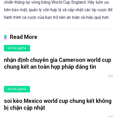
chiến thắng tại vòng bảng World Cup England. Hãy luôn ưu
tiên bảo mật, quản lý vốn hợp lý và cập nhật các tip cược để
hành trình cá cược của bạn trở nên an toàn và hiệu quả hơn.
Read More
tin tức game
nhận định chuyên gia Cameroon world cup
chung kết an toàn hợp pháp đáng tin
121
tin tức game
soi kèo Mexico world cup chung kết không
bị chặn cập nhật