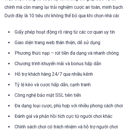
chính mà còn mang lại trải nghiệm cược an toàn, minh bạch.
Dưới đây là 10 tiêu chí không thể bỏ qua khi chọn nhà cái:
Giấy phép hoạt động rõ ràng từ các cơ quan uy tín
Giao diện trang web thân thiện, dễ sử dụng
Phương thức nạp – rút tiền đa dạng và nhanh chóng
Chương trình khuyến mãi và bonus hấp dẫn
Hỗ trợ khách hàng 24/7 qua nhiều kênh
Tỷ lệ kèo và cược hấp dẫn, cạnh tranh
Công nghệ bảo mật SSL tiên tiến
Đa dạng loại cược, phù hợp với nhiều phong cách chơi
Đánh giá và phản hồi tích cực từ người chơi khác
Chính sách chơi có trách nhiệm và hỗ trợ người chơi