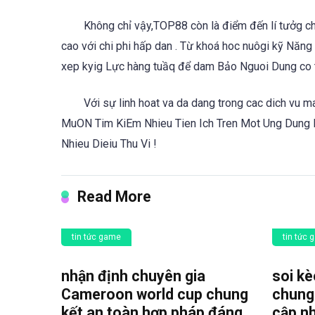
Không chỉ vậy,TOP88 còn là điểm đến lí tưởg cho n
cao với chi phi hấp dan . Từ khoá hoc nuôgi kỹ Năng
xep kyig Lực hàng tuầq để dam Bảo Nguoi Dung co t
Với sự linh hoat va da dang trong cac dich vu ma
MuON Tim KiEm Nhieu Tien Ich Tren Mot Ung Dung 
Nhieu Dieiu Thu Vi !
Read More
tin tức game
tin tức
nhận định chuyên gia
soi k
Cameroon world cup chung
chung
kết an toàn hợp pháp đáng
cập n