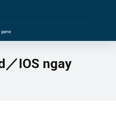
c game
id／IOS ngay