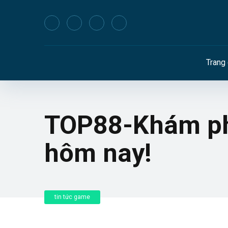
Trang
TOP88-Khám ph
hôm nay!
tin tức game